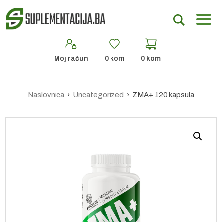
Moj račun
0
kom
0
kom
Naslovnica
›
Uncategorized
› ZMA+ 120 kapsula