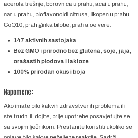
acerola trešnje, borovnica u prahu, acai u prahu,
nar u prahu, bioflavonoidi citrusa, likopen u prahu,
CoQ10, prah ginka bilobe, prah aloe vere.
147 aktivnih sastojaka
Bez GMO i prirodno bez glutena, soje, jaja,
orašastih plodova i laktoze
100% prirodan okus i boja
Napomene:
Ako imate bilo kakvih zdravstvenih problema ili
ste trudni ili dojite, prije upotrebe posavjetujte se
sa svojim lječnikom. Prestanite koristiti ukoliko se
pojave bilo kakve neželjene reakcije. Sadrži