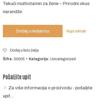
Tekući multivitamin za žene – Prirodni okus
narandže
Dodaj u košaricu
Kupi odmah
Dodaj u listu želja
Šifra:
00005 •
Kategorija:
Uncategorized
Pošaljite upit
Za više informacija o proizvodu - pošaljite
upit...