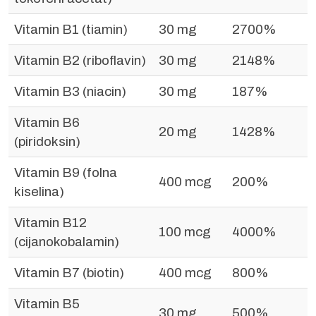
Vitamin B1 (tiamin)
30 mg
2700%
Vitamin B2 (riboflavin)
30 mg
2148%
Vitamin B3 (niacin)
30 mg
187%
Vitamin B6
20 mg
1428%
(piridoksin)
Vitamin B9 (folna
400 mcg
200%
kiselina)
Vitamin B12
100 mcg
4000%
(cijanokobalamin)
Vitamin B7 (biotin)
400 mcg
800%
Vitamin B5
30 mg
500%