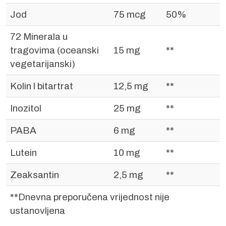
Jod
75 mcg
50%
72 Minerala u
tragovima (oceanski
15 mg
**
vegetarijanski)
Kolin l bitartrat
12,5 mg
**
Inozitol
25 mg
**
PABA
6 mg
**
Lutein
10 mg
**
Zeaksantin
2,5 mg
**
**Dnevna preporučena vrijednost nije
ustanovljena