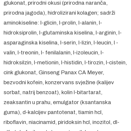
glukonat, prirodni okusi (prirodna naranča,
prirodna jagoda), hidrolizirani kolagen; sadrži
aminokiseline: l-glicin, l-prolin, l-alanin, l-
hidroksiprolin, l-glutaminska kiselina, l-arginin, l-
asparaginska kiselina, l-serin, l-lizin, l-leucin, l -
valin, l-treonin, l- fenilalanin, l-izoleucin, l-
hidroksilzin, l-metionin, l-histidin, l-tirozin, l-cistein,
cink glukonat, Ginseng Panax CA Meyer,
bezvodni kofein, konzervans svježine (kalijev
sorbat, natrij benzoat), kolin l-bitartarat,
zeaksantin u prahu, emulgator (ksantanska
guma), d-kalcijev pantotenat, tiamin hcl,
riboflavin, niacinamid, piridoksin hcl, inozitol, dl-