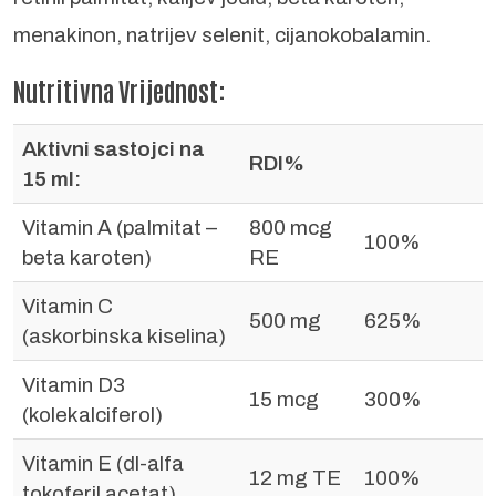
menakinon, natrijev selenit, cijanokobalamin.
Nutritivna Vrijednost:
Aktivni sastojci na
RDI%
15 ml:
Vitamin A (paImitat –
800 mcg
100%
beta karoten)
RE
Vitamin C
500 mg
625%
(askorbinska kiselina)
Vitamin D3
15 mcg
300%
(kolekalciferol)
Vitamin E (dl-alfa
12 mg TE
100%
tokoferil acetat)