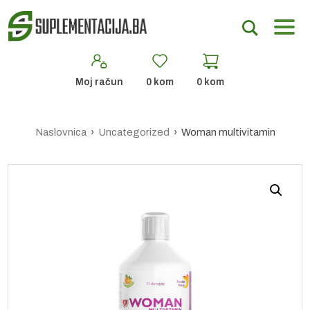
Moj račun
0
kom
0
kom
Naslovnica
›
Uncategorized
› Woman multivitamin