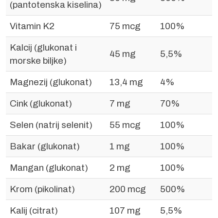
(pantotenska kiselina)
Vitamin K2
75 mcg
100%
Kalcij (glukonat i
45 mg
5,5%
morske biljke)
Magnezij (glukonat)
13,4 mg
4%
Cink (glukonat)
7 mg
70%
Selen (natrij selenit)
55 mcg
100%
Bakar (glukonat)
1 mg
100%
Mangan (glukonat)
2 mg
100%
Krom (pikolinat)
200 mcg
500%
Kalij (citrat)
107 mg
5,5%