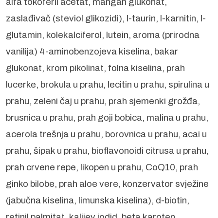
alfa tokoferil acetat, mangan glukonat,
zaslađivač (steviol glikozidi), l-taurin, l-karnitin, l-
glutamin, kolekalciferol, lutein, aroma (prirodna
vanilija) 4-aminobenzojeva kiselina, bakar
glukonat, krom pikolinat, folna kiselina, prah
lucerke, brokula u prahu, lecitin u prahu, spirulina u
prahu, zeleni čaj u prahu, prah sjemenki grožđa,
brusnica u prahu, prah goji bobica, malina u prahu,
acerola trešnja u prahu, borovnica u prahu, acai u
prahu, šipak u prahu, bioflavonoidi citrusa u prahu,
prah crvene repe, likopen u prahu, CoQ10, prah
ginko bilobe, prah aloe vere, konzervator svježine
(jabučna kiselina, limunska kiselina), d-biotin,
retinil palmitat, kalijev jodid, beta karoten,