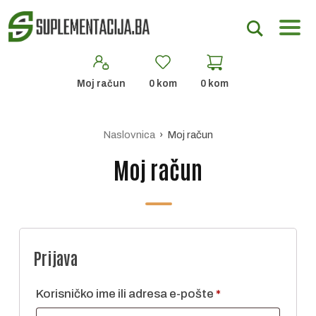
Moj račun
0
kom
0
kom
Naslovnica
› Moj račun
Moj račun
Prijava
Obvezno
Korisničko ime ili adresa e-pošte
*