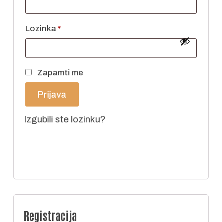
Obvezno
Lozinka
*
Zapamti me
Prijava
Izgubili ste lozinku?
Registracija