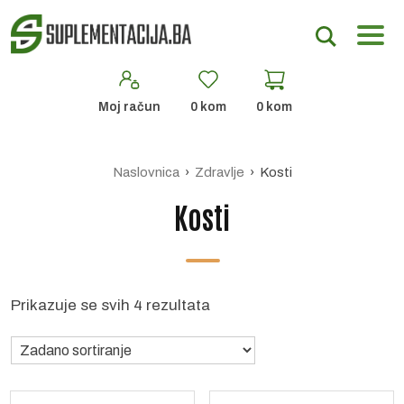
Moj račun
0
kom
0
kom
Naslovnica
›
Zdravlje
› Kosti
Kosti
Prikazuje se svih 4 rezultata