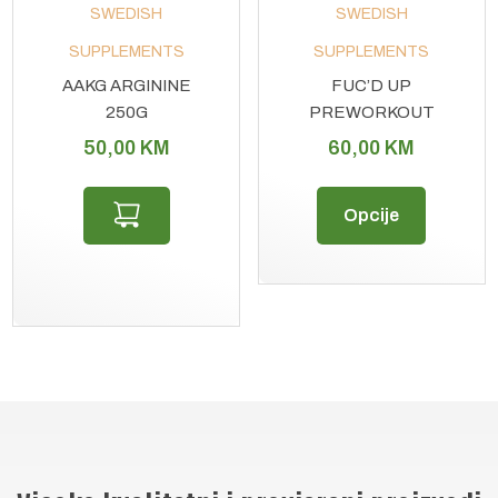
SWEDISH
SWEDISH
stranici
SUPPLEMENTS
SUPPLEMENTS
proizv
AAKG ARGININE
FUC’D UP
250G
PREWORKOUT
PWO 300G
50,00
KM
60,00
KM
Ovaj
Opcije
proizvo
ima
više
varijant
Opcije
se
mogu