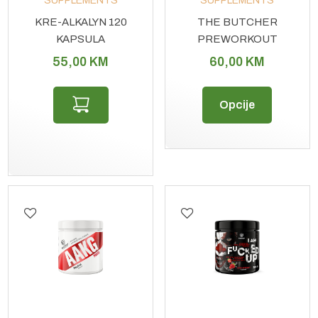
SUPPLEMENTS
SUPPLEMENTS
KRE-ALKALYN 120
THE BUTCHER
KAPSULA
PREWORKOUT
PWO 525G
55,00
KM
60,00
KM
Ovaj
Opcije
proizvo
ima
više
varijant
Opcije
se
mogu
odabrat
na