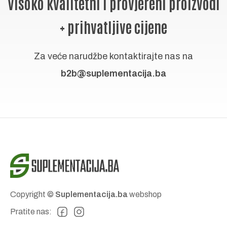
Visoko kvalitetni i provjereni proizvodi
odabrat
na
+ prihvatljive cijene
stranici
proizv
Za veće narudžbe kontaktirajte nas na
b2b@suplementacija.ba
Copyright ©
Suplementacija.ba
webshop
Pratite nas: