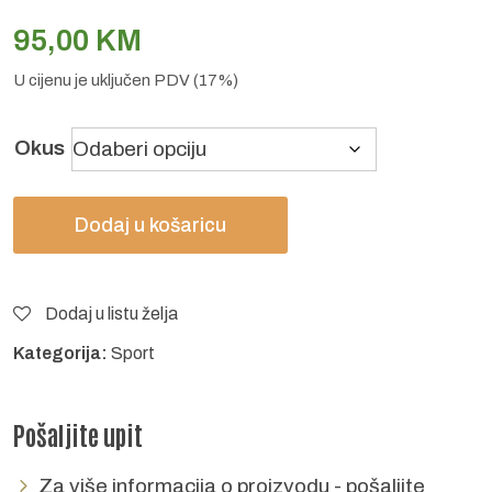
95,00
KM
U cijenu je uključen PDV (17%)
Okus
Dodaj u košaricu
Dodaj u listu želja
Kategorija:
Sport
Pošaljite upit
Za više informacija o proizvodu - pošaljite