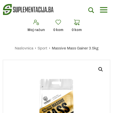
Moj račun
0
kom
0
kom
Naslovnica
›
Sport
› Massive Mass Gainer 3.5kg