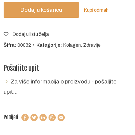
Dodaj u košaricu
Kupi odmah
Dodaj u listu želja
Šifra:
00032 •
Kategorije:
Kolagen
,
Zdravlje
Pošaljite upit
Za više informacija o proizvodu - pošaljite
upit...
Podijeli