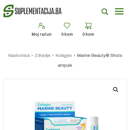
Moj račun
0
kom
0
kom
Naslovnica
›
Zdravlje
›
Kolagen
› Marine Beauty® Shots
ampule