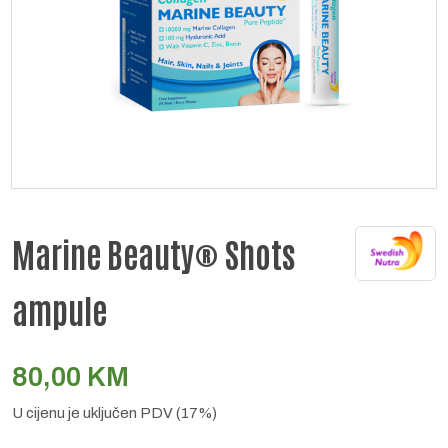
Marine Beauty® Shots
ampule
80,00
KM
U cijenu je uključen PDV (17%)