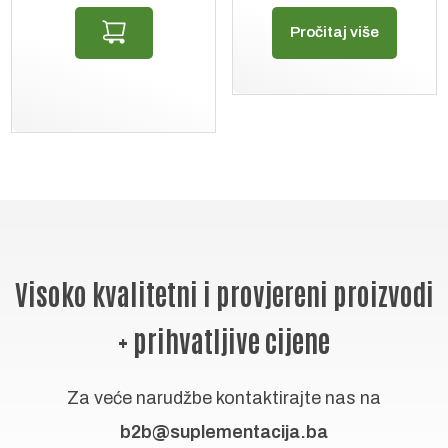
Pročitaj više
Visoko kvalitetni i provjereni proizvodi
+ prihvatljive cijene
Za veće narudžbe kontaktirajte nas na
b2b@suplementacija.ba