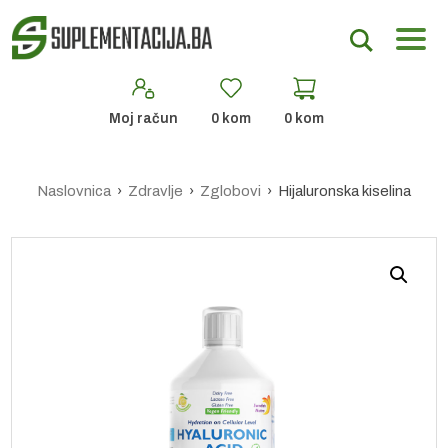
Moj račun
0
kom
0
kom
Naslovnica
›
Zdravlje
›
Zglobovi
› Hijaluronska kiselina