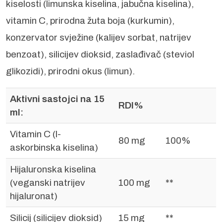
kiselosti (limunska kiselina, jabučna kiselina),
vitamin C, prirodna žuta boja (kurkumin),
konzervator svježine (kalijev sorbat, natrijev
benzoat), silicijev dioksid, zaslađivač (steviol
glikozidi), prirodni okus (limun).
Aktivni sastojci na 15
RDI%
ml:
Vitamin C (l-
80 mg
100%
askorbinska kiselina)
Hijaluronska kiselina
(veganski natrijev
100 mg
**
hijaluronat)
Silicij (silicijev dioksid)
15 mg
**