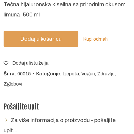
Tečna hijaluronska kiselina sa prirodnim okusom
limuna, 500 ml
Dodaj u košaricu
Kupi odmah
Dodaj u listu želja
Šifra:
00015 •
Kategorije:
Ljepota
,
Vegan
,
Zdravlje
,
Zglobovi
Pošaljite upit
Za više informacija o proizvodu - pošaljite
upit...