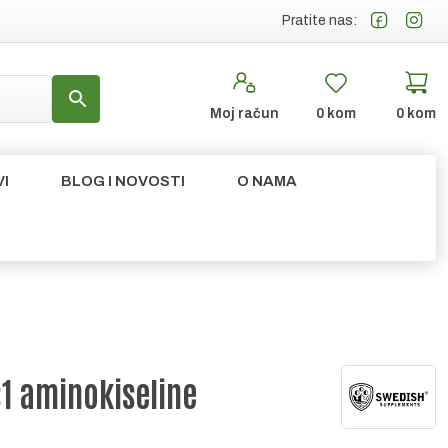
Pratite nas:
Moj račun
0
kom
0
kom
I
BLOG I NOVOSTI
O NAMA
:1 aminokiseline