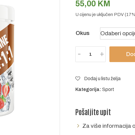
55,00
KM
U cijenu je uključen PDV (17
Okus
Količina
Dod
Dodaj u listu želja
Kategorija:
Sport
Pošaljite upit
Za više informacija o 