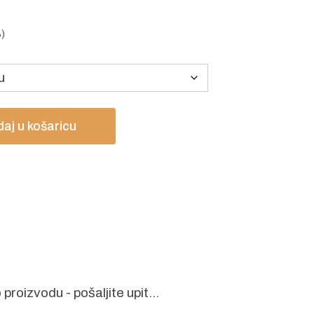
%)
aj u košaricu
proizvodu - pošaljite upit...