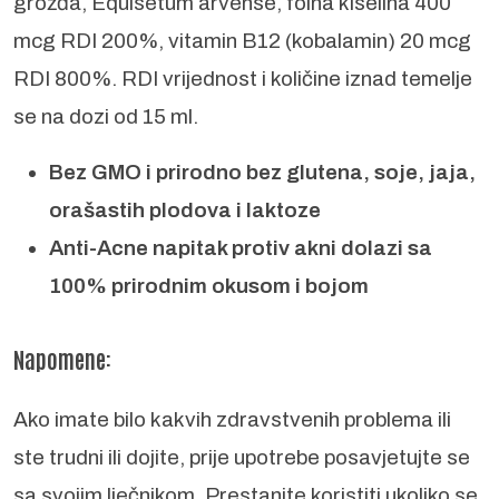
grožđa, Equisetum arvense, folna kiselina 400
mcg RDI 200%, vitamin B12 (kobalamin) 20 mcg
RDI 800%. RDI vrijednost i količine iznad temelje
se na dozi od 15 ml.
Bez GMO i prirodno bez glutena, soje, jaja,
orašastih plodova i laktoze
Anti-Acne napitak protiv akni dolazi sa
100% prirodnim okusom i bojom
Napomene:
Ako imate bilo kakvih zdravstvenih problema ili
ste trudni ili dojite, prije upotrebe posavjetujte se
sa svojim lječnikom. Prestanite koristiti ukoliko se