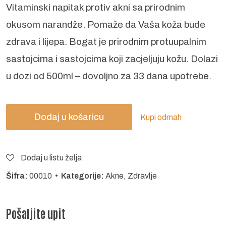
Vitaminski napitak protiv akni sa prirodnim
okusom narandže. Pomaže da Vaša koža bude
zdrava i lijepa. Bogat je
prirodnim protuupalnim
sastojcima i sastojcima koji zacjeljuju kožu. Dolazi
u dozi od 500ml – dovoljno za 33 dana upotrebe.
Dodaj u košaricu
Kupi odmah
Dodaj u listu želja
Šifra:
00010 •
Kategorije:
Akne
,
Zdravlje
Pošaljite upit