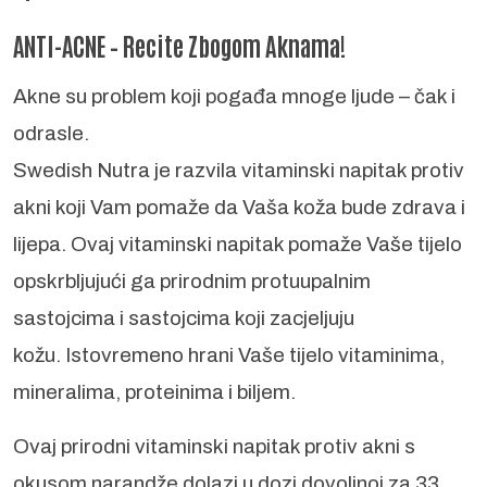
ANTI-ACNE – Recite Zbogom Aknama!
Akne su problem koji pogađa mnoge ljude – čak i
odrasle.
Swedish Nutra
je razvila vitaminski napitak protiv
akni koji Vam pomaže da Vaša koža bude zdrava i
lijepa.
Ovaj vitaminski napitak pomaže Vaše tijelo
opskrbljujući ga prirodnim protuupalnim
sastojcima i sastojcima koji zacjeljuju
kožu.
Istovremeno hrani Vaše tijelo vitaminima,
mineralima, proteinima i biljem.
Ovaj prirodni vitaminski napitak protiv akni s
okusom narandže dolazi u dozi dovoljnoj za 33