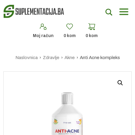
Moj račun
0
kom
0
kom
Naslovnica
›
Zdravlje
›
Akne
› Anti Acne kompleks