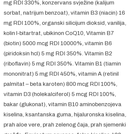
mg RDI 330%, konzervans svježine (kalijum
sorbat, natrijum benzoat), vitamin B3 (niacin) 16
mg RDI 100%, organski silicijum dioksid, vanilija,
kolin l-bitartrat, ubikinon CoQ10, Vitamin B7
(biotin) 5000 mcg RDI 10000%, vitamin B6
(piridoksin hcl) 5 mg RDI 350%. Vitamin B2
(riboflavin) 5 mg RDI 350%. Vitamin B1 (tiamin
mononitrat) 5 mg RDI 450%, vitamin A (retinil
palmitat – beta karoten) 800 mcg RDI 100%,
vitamin D3 (holekalciferol) 5 mcg RDI 100%,
bakar (glukonat), vitamin B10 aminobenzojeva
kiselina, ksantanska guma, hijaluronska kiselina,
prah aloe vere, prah zelenog čaja, prah sjemenki