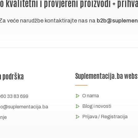
o kvalitetni i provjereni proizvodi + prihva
Za veće narudžbe kontaktirajte nas na
b2b@suplement
a podrška
Suplementacija.ba web
O nama
060 33 83 699
Blog i novosti
fo@suplementacija.ba
Prijava / Registracija
pnje