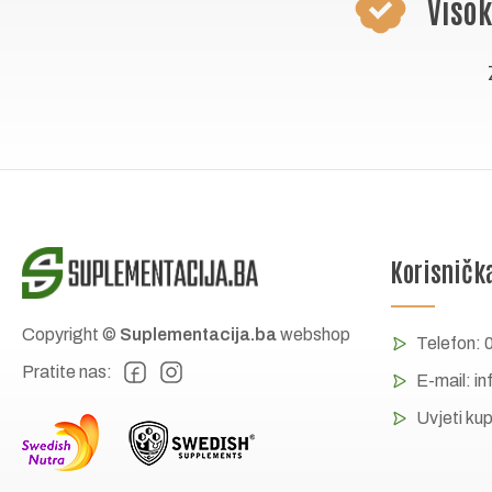
Visok
Korisničk
Copyright ©
Suplementacija.ba
webshop
Telefon:
Pratite nas:
E-mail:
in
Uvjeti ku