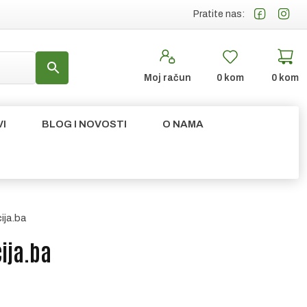
Pratite nas:
Moj račun
0
kom
0
kom
I
BLOG I NOVOSTI
O NAMA
ija.ba
ija.ba