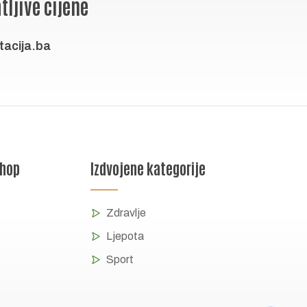
tljive cijene
acija.ba
shop
Izdvojene kategorije
Zdravlje
Ljepota
Sport