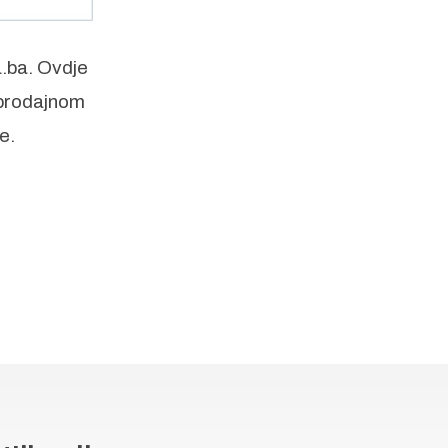
.ba. Ovdje
 prodajnom
e.